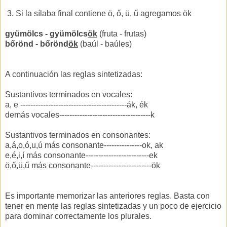
3. Si la sílaba final contiene ö, ő, ü, ű agregamos ök
gyümölcs - gyümölcs
ök
(fruta - frutas)
bőrönd - bőrönd
ök
(baúl - baúles)
A continuación las reglas sintetizadas:
Sustantivos terminados en vocales:
a, e ------------------------------------------ák, ék
demás vocales------------------------------------k
Sustantivos terminados en consonantes:
a,á,o,ó,u,ú más consonante---------------ok, ak
e,é,i,í más consonante-------------------------ek
ö,ő,ü,ű más consonante------------------------ök
Es importante memorizar las anteriores reglas. Basta con
tener en mente las reglas sintetizadas y un poco de ejercicio
para dominar correctamente los plurales.