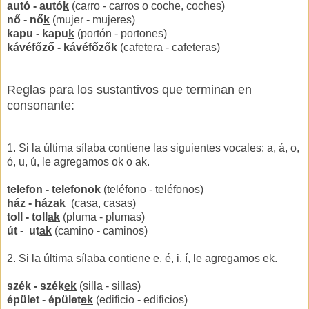
autó - autó
k
(carro - carros o coche, coches)
nő - nő
k
(mujer - mujeres)
kapu - kapu
k
(portón - portones)
kávéfőző - kávéfőző
k
(cafetera - cafeteras)
Reglas para los sustantivos que terminan en
consonante:
1. Si la última sílaba contiene las siguientes vocales: a, á, o,
ó, u, ú, le agregamos ok o ak.
telefon - telefonok
(teléfono - teléfonos)
ház - ház
ak
(casa, casas)
toll - toll
ak
(pluma - plumas)
út - ut
ak
(camino - caminos)
2. Si la última sílaba contiene e, é, i, í, le agregamos ek.
szék - szék
ek
(silla - sillas)
épület - épület
ek
(edificio - edificios)