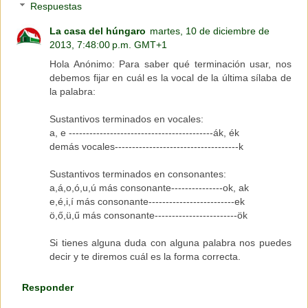
Respuestas
La casa del húngaro
martes, 10 de diciembre de
2013, 7:48:00 p.m. GMT+1
Hola Anónimo: Para saber qué terminación usar, nos
debemos fijar en cuál es la vocal de la última sílaba de
la palabra:
Sustantivos terminados en vocales:
a, e ------------------------------------------ák, ék
demás vocales------------------------------------k
Sustantivos terminados en consonantes:
a,á,o,ó,u,ú más consonante---------------ok, ak
e,é,i,í más consonante-------------------------ek
ö,ő,ü,ű más consonante------------------------ök
Si tienes alguna duda con alguna palabra nos puedes
decir y te diremos cuál es la forma correcta.
Responder